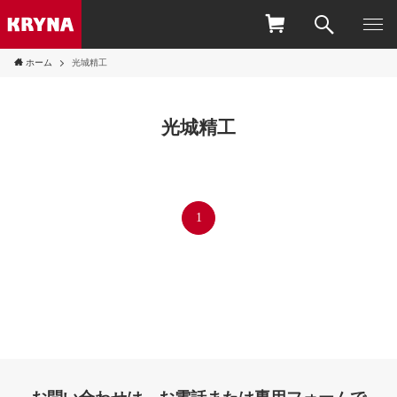
ホーム
光城精工
光城精工
1