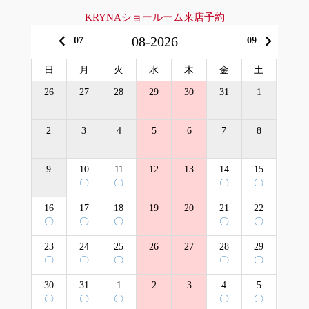
KRYNAショールーム来店予約
keyboard_arrow_left
keyboard_arrow_right
08-2026
07
09
日
月
火
水
木
金
土
26
27
28
29
30
31
1
2
3
4
5
6
7
8
9
10
11
12
13
14
15
〇
〇
〇
〇
16
17
18
19
20
21
22
〇
〇
〇
〇
〇
23
24
25
26
27
28
29
〇
〇
〇
〇
〇
30
31
1
2
3
4
5
〇
〇
〇
〇
〇