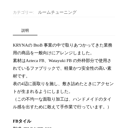
販
売】
ルームチューニング
カテゴリー:
吸
音
材
説明
FB
タ
KRYNAの BtoB 事業の中で取りあつかってきた業務
イ
ル
用の商品を一般向けにアレンジしました。
４
素材はAzteca FB、Watayuki FB の外枠部分で使用さ
枚
れているファブリックで、軽量かつ安全性の高い素
セ
材です。
ッ
表の4辺に面取りを施し、敷き詰めたときにアクセン
ト
203×203（ｍ
トが生まれるようにしました。
ｍ）
（この不均一な面取り加工は、ハンドメイドのタイ
個
ル感を出すために敢えて手作業で行っています。）
FBタイル