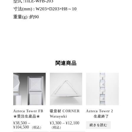
型式 :TILE-WFB-203
寸法(mm) : W203×D203×H8～10
重量(g) :約90
関連商品
Azteca Tower FB
吸音材 CORNER
Azteca Tower 2
★受注生産品★
Watayuki
生産終了
38,500
–
3,300
–
12,100
¥
¥
¥
続きを読む
104,500
¥
（税込）
（税込）