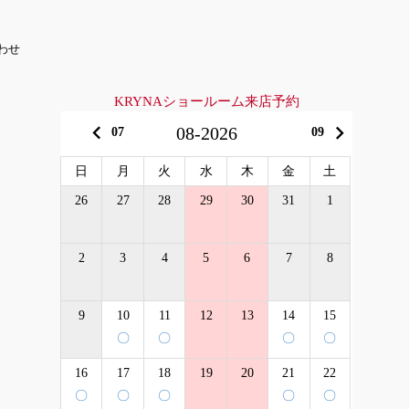
わせ
KRYNAショールーム来店予約
keyboard_arrow_left
keyboard_arrow_right
08-2026
07
09
日
月
火
水
木
金
土
26
27
28
29
30
31
1
2
3
4
5
6
7
8
9
10
11
12
13
14
15
〇
〇
〇
〇
16
17
18
19
20
21
22
〇
〇
〇
〇
〇