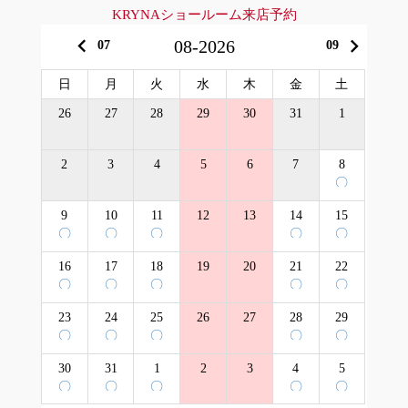
KRYNAショールーム来店予約
keyboard_arrow_left
keyboard_arrow_right
08-2026
07
09
日
月
火
水
木
金
土
26
27
28
29
30
31
1
2
3
4
5
6
7
8
〇
9
10
11
12
13
14
15
〇
〇
〇
〇
〇
16
17
18
19
20
21
22
〇
〇
〇
〇
〇
23
24
25
26
27
28
29
〇
〇
〇
〇
〇
30
31
1
2
3
4
5
〇
〇
〇
〇
〇