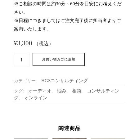
※ご相談の時間は約30分～60分を目安にお考えくだ
さい。
※日程につきましてはご注文完了後に担当者よりご
案内いたします。
3,300
¥
（税込）
オ
お買い物カゴに追加
ン
ラ
イ
HGSコンサルティング
カテゴリー:
ン
コ
オーディオ
悩み
相談
コンサルティン
タグ:
,
,
,
ン
グ
オンライン
,
サ
ル
テ
ィ
関連商品
ン
グ