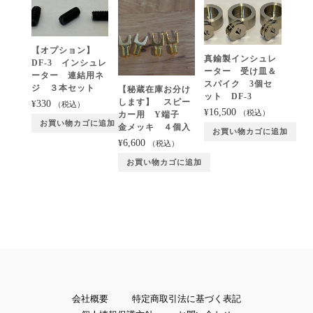
申
込
チ
【オプション】
真鍮製インシュレ
ケ
DF-3 インシュレ
ーター 受け皿＆
ッ
ーター 連結用ネ
スパイク 3個セ
ジ ３本セット
ト
【秘蔵在庫お分け
ット DF-3
します】 スピー
330
¥
個
（税込）
16,500
¥
（税込）
カー用 Y端子
お買い物カゴに追加
金メッキ ４個入
お買い物カゴに追加
6,600
¥
（税込）
お買い物カゴに追加
会社概要
特定商取引法に基づく表記