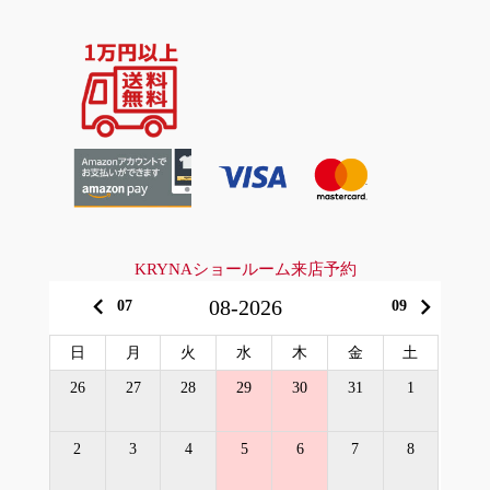
KRYNAショールーム来店予約
keyboard_arrow_left
keyboard_arrow_right
08-2026
07
09
日
月
火
水
木
金
土
26
27
28
29
30
31
1
2
3
4
5
6
7
8