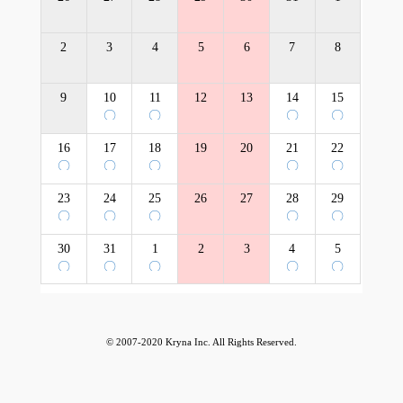
2
3
4
5
6
7
8
9
10
11
12
13
14
15
〇
〇
〇
〇
16
17
18
19
20
21
22
〇
〇
〇
〇
〇
23
24
25
26
27
28
29
〇
〇
〇
〇
〇
30
31
1
2
3
4
5
〇
〇
〇
〇
〇
© 2007-2020 Kryna Inc. All Rights Reserved.