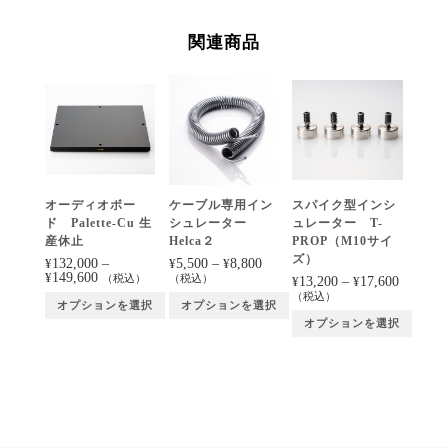
僅
少）
関連商品
個
オーディオボー
ケーブル専用イン
スパイク型インシ
ド Palette-Cu 生
シュレーター
ュレーター T-
産休止
Helca２
PROP（M10サイ
ズ）
132,000
–
5,500
–
8,800
¥
¥
¥
149,600
¥
（税込）
（税込）
13,200
–
17,600
¥
¥
（税込）
オプションを選択
オプションを選択
オプションを選択