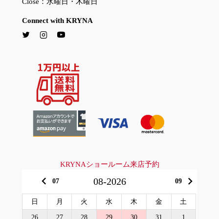
Close：水曜日・木曜日
Connect with KRYNA
KRYNAショールーム来店予約
keyboard_arrow_left
keyboard_arrow_right
08-2026
07
09
日
月
火
水
木
金
土
26
27
28
29
30
31
1