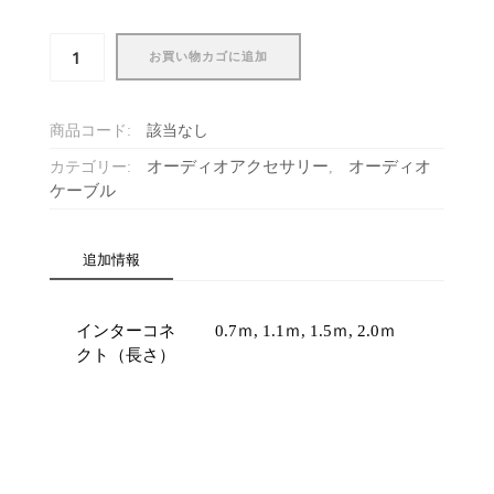
イ
お買い物カゴに追加
ン
タ
ー
商品コード:
該当なし
コ
ネ
オーディオアクセサリー
オーディオ
カテゴリー:
,
ク
ケーブル
ト
ケ
追加情報
ー
ブ
ル
インターコネ
0.7ｍ, 1.1ｍ, 1.5ｍ, 2.0ｍ
Inca7（RCA）
クト（長さ）
生
産
休
止
（在
庫