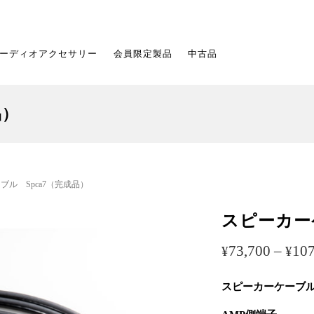
ーディオアクセサリー
会員限定製品
中古品
品）
ブル Spca7（完成品）
スピーカー
73,700
–
107
¥
¥
スピーカーケーブ