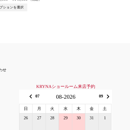
プションを選択
わせ
KRYNAショールーム来店予約
keyboard_arrow_left
keyboard_arrow_right
08-2026
07
09
日
月
火
水
木
金
土
26
27
28
29
30
31
1