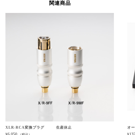
関連商品
XLR-RCA変換プラグ 生産休止
オー
6,050
13
¥
¥
（税込）