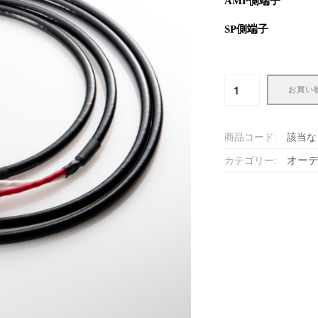
AMP側端子
SP側端子
ス
お買い
ピ
ー
カ
商品コード:
該当な
ー
ケ
オー
カテゴリー:
ー
ブ
ル
Spca7（完
成
品）
個