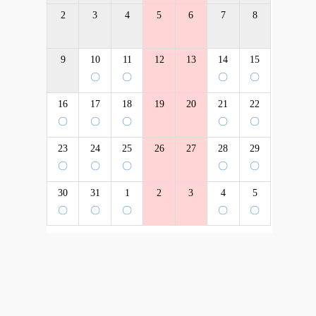
2
3
4
5
6
7
8
9
10
11
12
13
14
15
〇
〇
〇
〇
16
17
18
19
20
21
22
〇
〇
〇
〇
〇
23
24
25
26
27
28
29
〇
〇
〇
〇
〇
30
31
1
2
3
4
5
〇
〇
〇
〇
〇