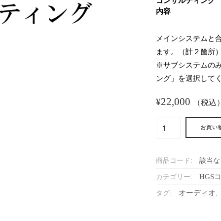
コンサルティング
内容
メインシステムと
ます。（計２箇所
※サブシステムの
ング」を選択して
22,000
¥
（税込
HGS
お買い
コ
ン
サ
商品コード:
該当な
ル
テ
HGS
カテゴリー:
ィ
オーディオ
タグ:
,
ン
グ
申