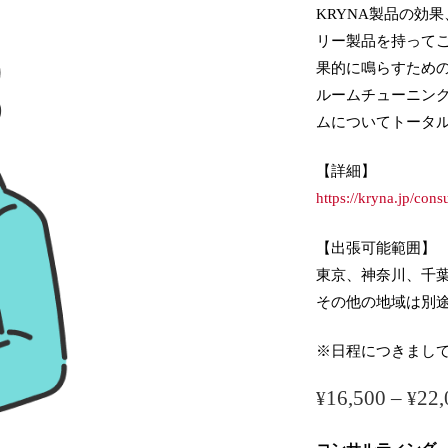
KRYNA製品の効
リー製品を持って
果的に鳴らすため
ルームチューニン
ムについてトータ
【詳細】
https://kryna.jp/consu
【出張可能範囲】
東京、神奈川、千
その他の地域は別
※日程につきまし
16,500
–
22,
¥
¥