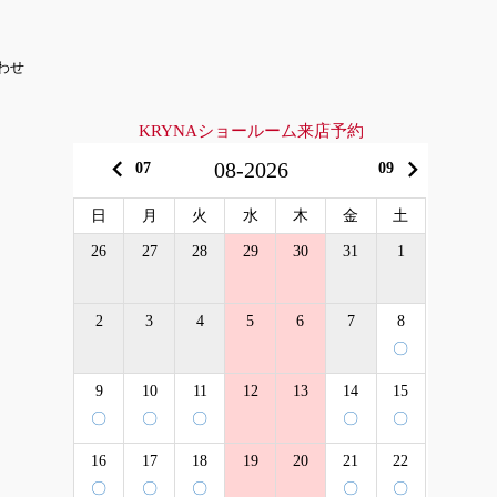
わせ
KRYNAショールーム来店予約
keyboard_arrow_left
keyboard_arrow_right
08-2026
07
09
日
月
火
水
木
金
土
26
27
28
29
30
31
1
2
3
4
5
6
7
8
〇
9
10
11
12
13
14
15
〇
〇
〇
〇
〇
16
17
18
19
20
21
22
〇
〇
〇
〇
〇