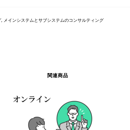
込
チ
ケ
, メインシステムとサブシステムのコンサルティング
ッ
ト
個
関連商品