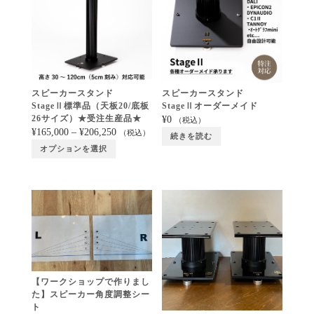
スピーカースタンド
スピーカースタンド
StageⅡ標準品（天板20/底板
StageⅡオーダーメイド
26サイズ）★受注生産品★
¥
0
（税込）
¥
165,000
–
¥
206,250
（税込）
続きを読む
オプションを選択
【ワークショップで作りまし
た】スピーカー角度調整シー
ト