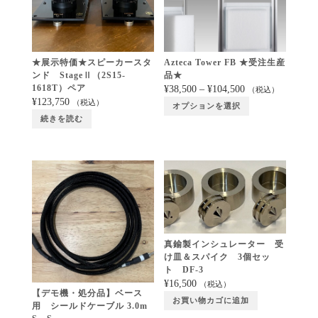
★展示特価★スピーカースタ
Azteca Tower FB ★受注生産
ンド StageⅡ（2S15-
品★
1618T）ペア
¥
38,500
–
¥
104,500
（税込）
¥
123,750
（税込）
オプションを選択
続きを読む
真鍮製インシュレーター 受
け皿＆スパイク 3個セッ
ト DF-3
¥
16,500
（税込）
【デモ機・処分品】ベース
お買い物カゴに追加
用 シールドケーブル 3.0m