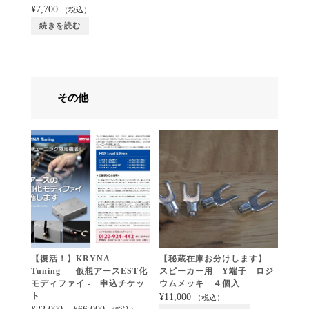
¥
7,700
（税込）
続きを読む
その他
【復活！】KRYNA
【秘蔵在庫お分けします】
Tuning - 仮想アースEST化
スピーカー用 Y端子 ロジ
モディファイ - 申込チケッ
ウムメッキ ４個入
ト
¥
11,000
（税込）