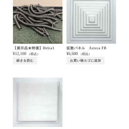
【展示品★特価】Helca1
拡散パネル Azteca FB
¥
12,100
¥
6,600
（税込）
（税込）
続きを読む
お買い物カゴに追加