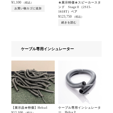
¥
1,100
★展示特価★スピーカースタ
（税込）
ンド StageⅡ（2S15-
お買い物カゴに追加
1618T）ペア
¥
123,750
（税込）
続きを読む
ケーブル専用インシュレーター
【展示品★特価】Helca1
ケーブル専用インシュレータ
ー Helca２
¥
12,100
（税込）