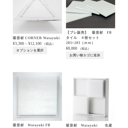
【プレ販売】 吸音材 FB
タイル ４枚セット
吸音材 CORNER Watayuki
203×203（ｍｍ）
¥
3,300
–
¥
12,100
（税込）
¥
8,800
（税込）
オプションを選択
お買い物カゴに追加
吸音材 Watayuki FB
吸音材 Watayuki 生産