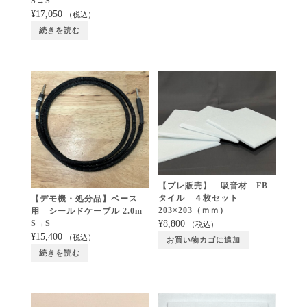
S→S
¥
17,050
（税込）
続きを読む
【プレ販売】 吸音材 FB
タイル ４枚セット
【デモ機・処分品】ベース
203×203（ｍｍ）
用 シールドケーブル 2.0m
¥
8,800
S→S
（税込）
¥
15,400
（税込）
お買い物カゴに追加
続きを読む