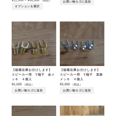
¥
22,000
–
¥
66,000
（税込）
お買い物カゴに追加
オプションを選択
【秘蔵在庫お分けします】
【秘蔵在庫お分けします】
スピーカー用 Y端子 金メ
スピーカー用 Y端子 直銀
ッキ ４個入
メッキ ４個入
¥
6,600
¥
8,800
（税込）
（税込）
お買い物カゴに追加
お買い物カゴに追加