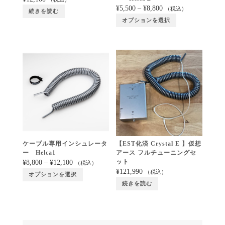
¥
5,500
–
¥
8,800
（税込）
続きを読む
オプションを選択
ケーブル専用インシュレータ
【EST化済 Crystal E 】仮想
ー Helca1
アース フルチューニングセ
ット
¥
8,800
–
¥
12,100
（税込）
¥
121,990
（税込）
オプションを選択
続きを読む