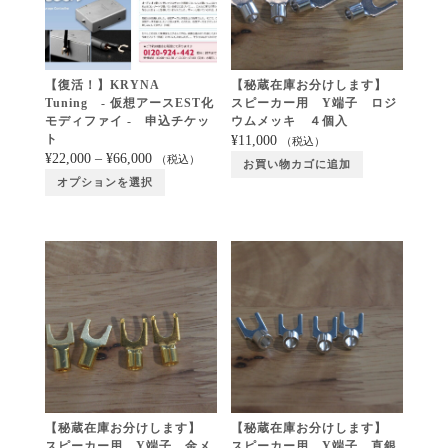
【復活！】KRYNA
【秘蔵在庫お分けします】
Tuning - 仮想アースEST化
スピーカー用 Y端子 ロジ
モディファイ - 申込チケッ
ウムメッキ ４個入
ト
¥
11,000
（税込）
¥
22,000
–
¥
66,000
（税込）
お買い物カゴに追加
オプションを選択
【秘蔵在庫お分けします】
【秘蔵在庫お分けします】
スピーカー用 Y端子 金メ
スピーカー用 Y端子 直銀