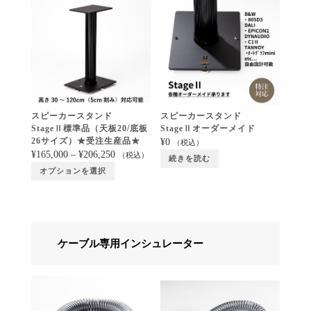
スピーカースタンド
スピーカースタンド
StageⅡ標準品（天板20/底板
StageⅡオーダーメイド
26サイズ）★受注生産品★
¥
0
（税込）
¥
165,000
–
¥
206,250
（税込）
続きを読む
オプションを選択
ケーブル専用インシュレーター