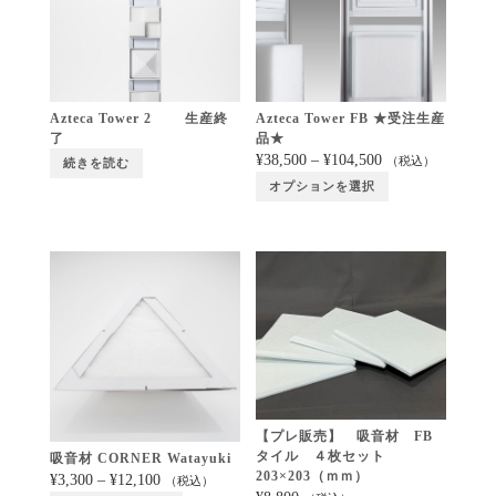
Azteca Tower 2 生産終
Azteca Tower FB ★受注生産
了
品★
¥
38,500
–
¥
104,500
（税込）
続きを読む
オプションを選択
【プレ販売】 吸音材 FB
タイル ４枚セット
吸音材 CORNER Watayuki
203×203（ｍｍ）
¥
3,300
–
¥
12,100
（税込）