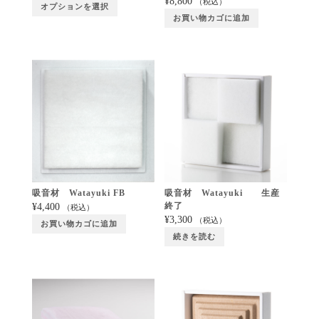
¥
8,800
（税込）
オプションを選択
お買い物カゴに追加
吸音材 Watayuki FB
吸音材 Watayuki 生産
終了
¥
4,400
（税込）
¥
3,300
（税込）
お買い物カゴに追加
続きを読む