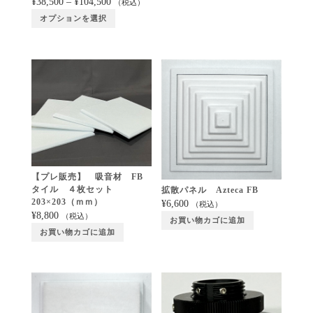
¥
38,500
–
¥
104,500
（税込）
オプションを選択
【プレ販売】 吸音材 FB
タイル ４枚セット
拡散パネル Azteca FB
203×203（ｍｍ）
¥
6,600
（税込）
¥
8,800
（税込）
お買い物カゴに追加
お買い物カゴに追加