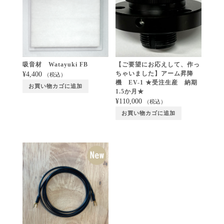
吸音材 Watayuki FB
【ご要望にお応えして、作っ
ちゃいました】アーム昇降
¥
4,400
（税込）
機 EV-1 ★受注生産 納期
お買い物カゴに追加
1.5か月★
¥
110,000
（税込）
お買い物カゴに追加