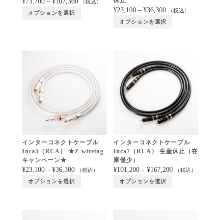
休止
¥
73,700
–
¥
107,360
（税込）
¥
23,100
–
¥
36,300
（税込）
オプションを選択
オプションを選択
インターコネクトケーブル
インターコネクトケーブル
Inca5（RCA） ★Z-wireing
Inca7（RCA） 生産休止（在
キャンペーン★
庫僅少）
¥
23,100
–
¥
36,300
¥
101,200
–
¥
167,200
（税込）
（税込）
オプションを選択
オプションを選択