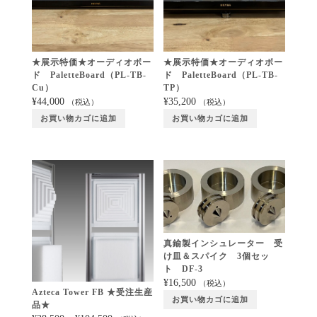
★展示特価★オーディオボー
★展示特価★オーディオボー
ド PaletteBoard（PL-TB-
ド PaletteBoard（PL-TB-
Cu）
TP）
¥
44,000
¥
35,200
（税込）
（税込）
お買い物カゴに追加
お買い物カゴに追加
真鍮製インシュレーター 受
け皿＆スパイク 3個セッ
ト DF-3
¥
16,500
（税込）
Azteca Tower FB ★受注生産
お買い物カゴに追加
品★