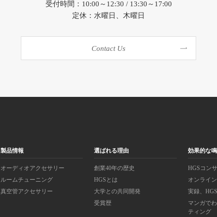
受付時間：10:00～12:30 / 13:30～17:00
定休：水曜日、木曜日
Contact Us
製品情報
選ばれる理由
効果的な
オーディオアクセサリー
創業40年の歴史
HGSコン
ルームチューニング
HGSとは
オンライ
真空管アクセサリー
大学との共同開発
実録、HG
受賞歴
マンガでわ
ティング