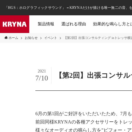
「HGS：ホログラフィックサウンド」＝KRYNAだけが描ける唯一無二の音、
製品情報
選ばれる理由
効果的な鳴らし方と
ホーム
お知らせ
イベント
【第2回】出張コンサルティング inトレッサ横
2021
【第2回】出張コンサル
7/10
6月の第1回がご好評をいただいたため、7月
前回同様KRYNAの各種アクセサリーをトレ
様々なオーディオの鳴らし方を”ビフォー・ア