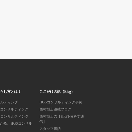
鳴らし方とは？
ここだけの話（Blog）
サルティング
HGSコンサルティング事例
ンコンサルティング
西村博士連載ブログ
Sコンサルティング
西村博士の【KRYNA科学通
信】
かる、HGSコンサル
スタッフ裏話