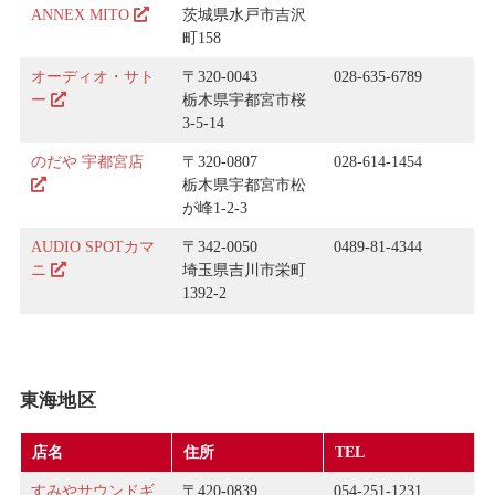
ANNEX MITO
茨城県水戸市吉沢
町158
オーディオ・サト
〒320-0043
028-635-6789
ー
栃木県宇都宮市桜
3-5-14
のだや 宇都宮店
〒320-0807
028-614-1454
栃木県宇都宮市松
が峰1-2-3
AUDIO SPOTカマ
〒342-0050
0489-81-4344
ニ
埼玉県吉川市栄町
1392-2
東海地区
店名
住所
TEL
すみやサウンドギ
〒420-0839
054-251-1231