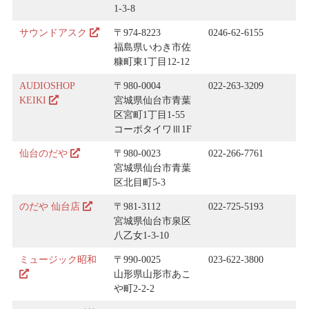
1-3-8
サウンドアスク
〒974-8223
0246-62-6155
福島県いわき市佐
糠町東1丁目12-12
AUDIOSHOP
〒980-0004
022-263-3209
KEIKI
宮城県仙台市青葉
区宮町1丁目1-55
コーポタイワⅢ1F
仙台のだや
〒980-0023
022-266-7761
宮城県仙台市青葉
区北目町5-3
のだや 仙台店
〒981-3112
022-725-5193
宮城県仙台市泉区
八乙女1-3-10
ミュージック昭和
〒990-0025
023-622-3800
山形県山形市あこ
や町2-2-2