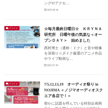
ングやアクセ…
2025.09.18
☆毎月最終日曜日☆ ＫＲＹＮＡ
イベント
研究所 日曜午後の気楽な＜オー
プンＤＡＹ＞ 始めました
西村博士（通称：ドク）と音や映像
を深堀り☆彡ドク厳選のアニメ作品
やライブ動画な…
2025.07.20
7/5,12,13,19 オーディオ祭り in
イベント
NOJIMA ＜ノジマオーディオスク
エア各店で！＞
密かに話題を呼んでいる特別企画商