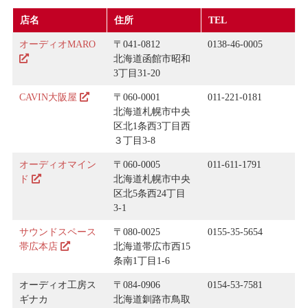
店名
住所
TEL
オーディオMARO
〒041-0812
0138-46-0005
北海道函館市昭和
3丁目31-20
CAVIN大阪屋
〒060-0001
011-221-0181
北海道札幌市中央
区北1条西3丁目西
３丁目3-8
オーディオマイン
〒060-0005
011-611-1791
ド
北海道札幌市中央
区北5条西24丁目
3-1
サウンドスペース
〒080-0025
0155-35-5654
帯広本店
北海道帯広市西15
条南1丁目1-6
オーディオ工房ス
〒084-0906
0154-53-7581
ギナカ
北海道釧路市鳥取