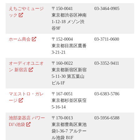
えちごやミュージ
〒150-0041
03-3464-0905
ック
東京都渋谷区神南
1-12-18 メゾン渋
谷9F
ホーム商会
〒152-0004
03-3711-0600
東京都目黒区鷹番
3-21-21
オーディオユニオ
〒160-0022
03-3352-9411
ン 新宿店
東京都新宿区新宿
5-11-30 第五葉山
ビル1F
マエストロ・ガレ
〒167-0051
03-6383-5786
ージ
東京都杉並区荻窪
5-16-14
池部楽器店 パワー
〒170-0013
03-5956-6588
DJ’s池袋
東京都豊島区東池
袋1-36-7 アルテー
ル池袋 B1F