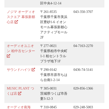
区中央4-12-14
ノジマ オーディオ
〒261-8535
043-350-3707
スクエア 幕張新都
千葉県千葉市美浜
心店
区豊砂1-6 イオン
モール幕張新都心
アクティブモール
2F
オーディオユニオ
〒277-0021
04-7163-2270
ン 柏中古センター
千葉県柏市中央町
1-1 柏セントラル
プラザ地下1F
サウンドハイツ
〒290-0142
0436-74-5141
千葉県市原市ちは
ら台南1-2-14
MUSIC PLANT つ
〒305-0031
029-856-1366
くば店
茨城県つくば市吾
妻3-12-3
オーディオ南海
〒310-0845
029-248-5003