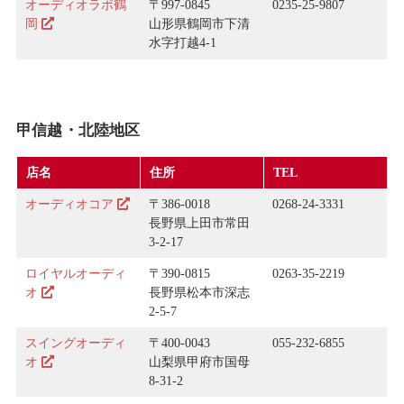
オーディオラボ鶴
〒997-0845
0235-25-9807
岡
山形県鶴岡市下清
水字打越4-1
甲信越・北陸地区
店名
住所
TEL
オーディオコア
〒386-0018
0268-24-3331
長野県上田市常田
3-2-17
ロイヤルオーディ
〒390-0815
0263-35-2219
オ
長野県松本市深志
2-5-7
スイングオーディ
〒400-0043
055-232-6855
オ
山梨県甲府市国母
8-31-2