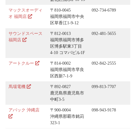
マックスオーディ
〒810-0045
092-734-6789
オ 福岡店
福岡県福岡市中央
区草香江1-9-12
サウンドスペース
〒812-0013
092-481-5655
福岡店
福岡県福岡市博多
区博多駅東3丁目
4-10 コマバビル1F
アートクルー
〒814-0002
092-842-2555
福岡県福岡市早良
区西新7-1-9
馬場電機
〒892-0827
099-813-7707
鹿児島県鹿児島市
中町3-5
アバック 沖縄店
〒900-0004
098-943-9178
沖縄県那覇市銘苅
323-1