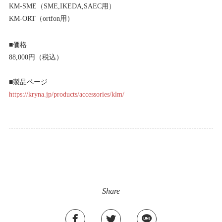
KM-SME（SME,IKEDA,SAEC用）
KM-ORT（ortfon用）
■価格
88,000円（税込）
■製品ページ
https://kryna.jp/products/accessories/klm/
Share