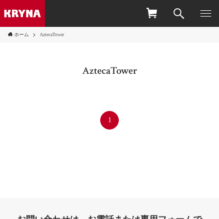
ホーム
AztecaTower
AztecaTower
1