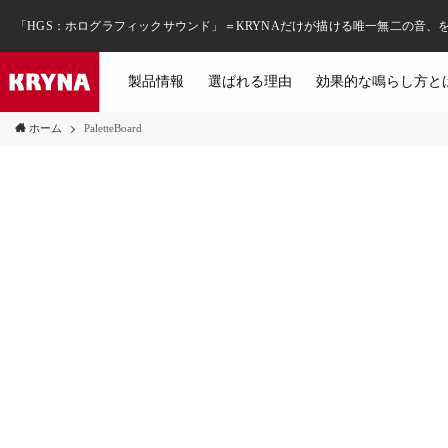
「HGS：ホログラフィックサウンド」＝KRYNAだけが描ける唯一無二の音、
製品情報
選ばれる理由
効果的な鳴らし方と
ホーム
PaletteBoard