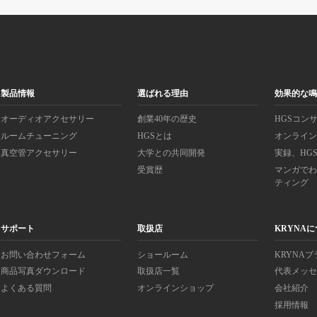
製品情報
選ばれる理由
効果的な
オーディオアクセサリー
創業40年の歴史
HGSコン
ルームチューニング
HGSとは
オンライ
真空管アクセサリー
大学との共同開発
実録、HG
受賞歴
マンガでわ
ティング
サポート
取扱店
KRYNA
お問い合わせフォーム
ショールーム
KRYNA
商品写真ダウンロード
取扱店一覧
代表メッ
よくある質問
オンラインショップ
会社紹介
採用情報