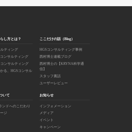
鳴らし方とは？
ここだけの話（Blog）
サルティング
HGSコンサルティング事例
ンコンサルティング
西村博士連載ブログ
Sコンサルティング
西村博士の【KRYNA科学通
信】
かる、HGSコンサル
スタッフ裏話
ユーザーレビュー
について
お知らせ
ブランドへのこだわり
インフォメーション
セージ
メディア
イベント
キャンペーン