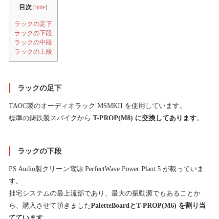
目次
[
hide
]
ラックの足下
ラックの下段
ラックの中段
ラックの上段
ラックの足下
TAOC製のオーディオラック MSMKII を使用しています。
標準の鋳鉄製スパイクから
T-PROP(M8) に交換してあります
。
ラックの下段
PS Audio製クリーン電源 PerfectWave Power Plant 5 が載っていま
す。
拙宅システムの最上流部であり、最大の振動源でもあることか
ら、購入させて頂きました
PaletteBoardとT-PROP(M6) を割り当
てています。