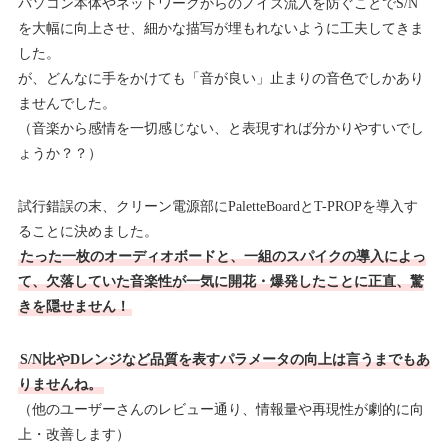
パソコン本体やネットワークからのノイズ流入を防ぐことでS/N
を大幅に向上させ、細かな描写が埋もれないように工夫してきま
した。
が、どんなに手をかけても「音が良い」止まりの音色でしかあり
ませんでした。
（音楽から感情を一切感じない、と表現すれば分かりやすいでし
ょうか？？）
試行錯誤の末、クリーン電源部にPaletteBoardとT-PROPを導入す
ることに決めました。
たった一枚のオーディオボードと、一組のスパイクの導入によっ
て、欠落していた音楽性が一気に開花・爆発したことに正直、驚
きを隠せません！
S/N比やDレンジなど品質を表すパラメータの向上は言うまでもあ
りませんね。
（他のユーザーさんのレビュー通り、情報量や再現性が劇的に向
上・改善します）